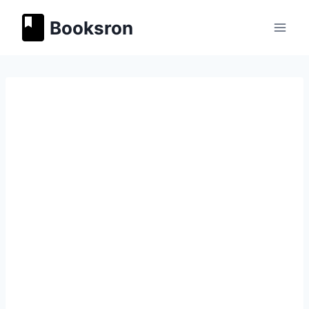
Перейти
Booksron
к
содержимому