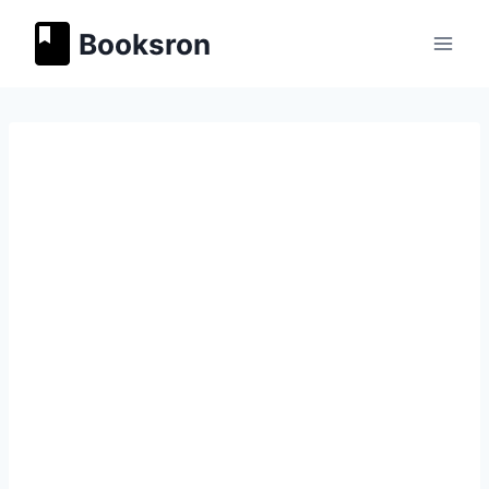
Перейти
Booksron
к
содержимому