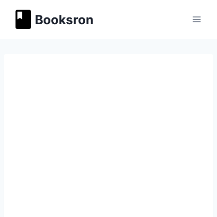
Перейти
Booksron
к
содержимому