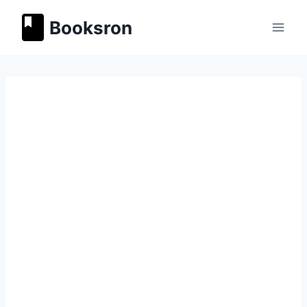
Перейти
Booksron
к
содержимому