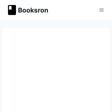
Перейти
Booksron
к
содержимому