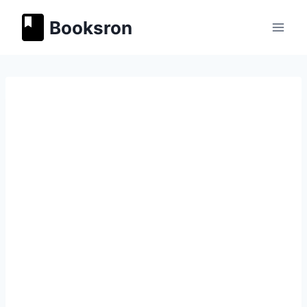
Перейти
Booksron
к
содержимому