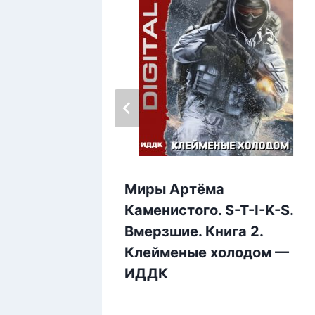
 Книга
ьная
Миры Артёма
ДДК
Каменистого. S-T-I-K-S.
Вмерзшие. Книга 2.
Клейменые холодом —
ИДДК