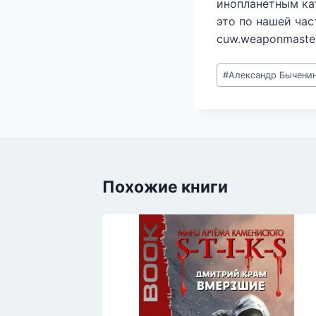
инопланетным ка
это по нашей час
cuw.weaponmaster
Метки
#
Александр Бычени
записи:
Похожие книги