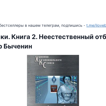
бестселлеры в нашем телеграм, подпишись -
t.me/ilov
и. Книга 2. Неестественный от
р Быченин