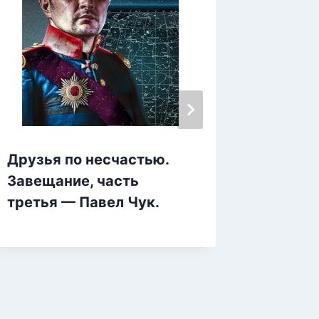
Друзья по несчастью.
Завещание, часть
Миры 
третья — Павел Чук.
Камени
Рихтов
Угрюм