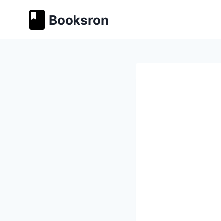
Перейти
Booksron
к
содержимому