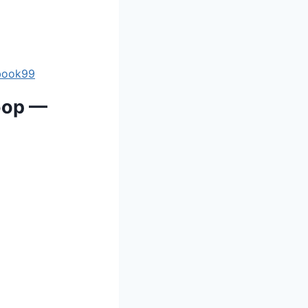
ebook99
бор —