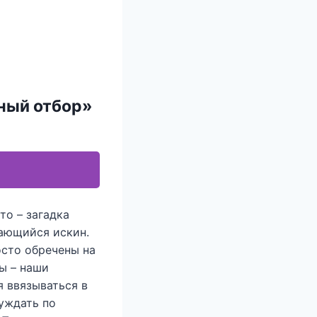
нный отбор»
то – загадка
вающийся искин.
осто обречены на
ы – наши
я ввязываться в
уждать по