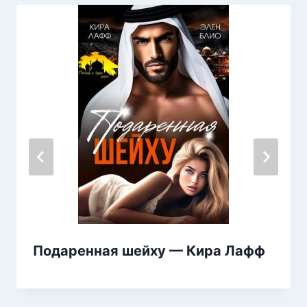
Подаренная шейху — Кира Лафф