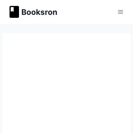
Перейти
Booksron
к
содержимому