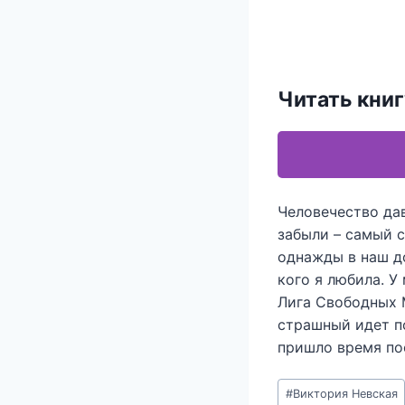
Читать кни
Человечество дав
забыли – самый с
однажды в наш до
кого я любила. У
Лига Свободных 
страшный идет по
пришло время по
Метки
#
Виктория Невская