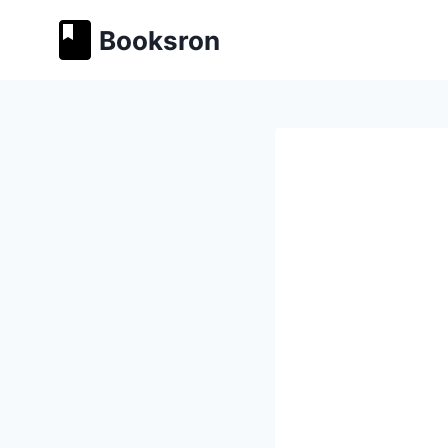
Перейти
Booksron
к
содержимому