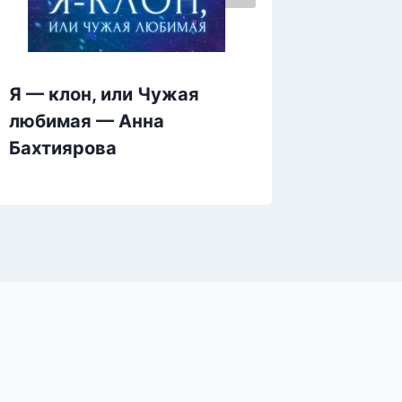
Я — клон, или Чужая
Нэй: м
любимая — Анна
Прарод
Бахтиярова
Криве