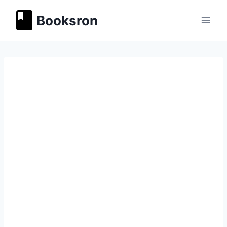
Перейти
Booksron
к
содержимому