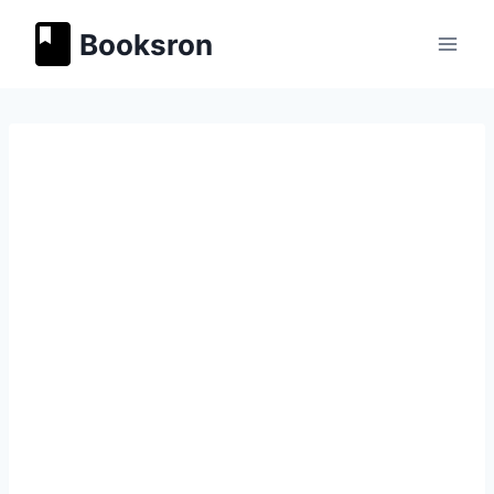
Перейти
Booksron
к
содержимому