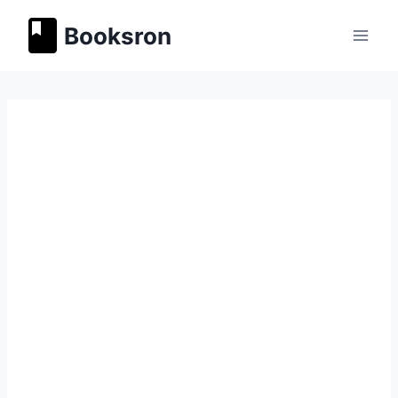
Перейти
Booksron
к
содержимому