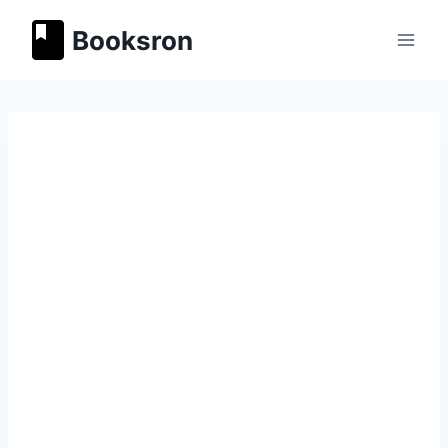
Перейти
Booksron
к
содержимому