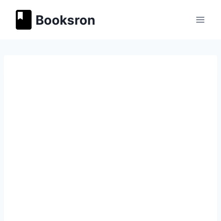
Перейти
Booksron
к
содержимому