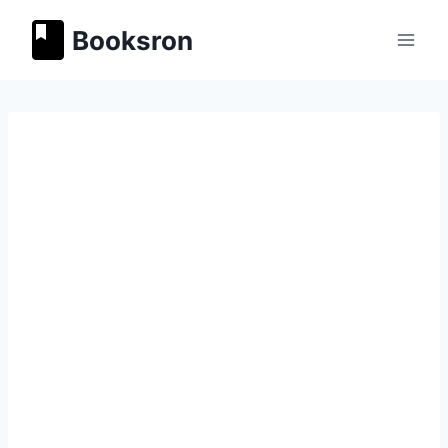
Перейти
Booksron
к
содержимому