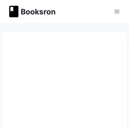
Перейти
Booksron
к
содержимому