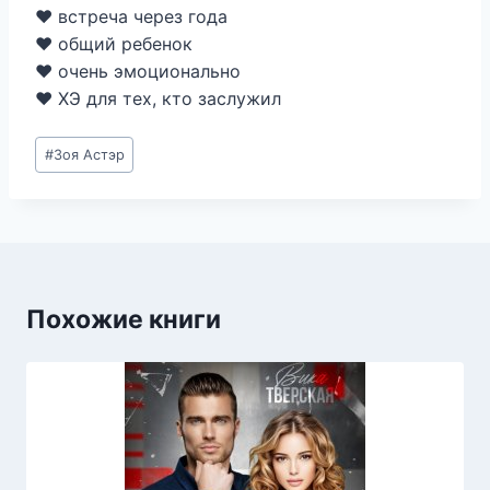
❤️ встреча через года
❤️ общий ребенок
❤️ очень эмоционально
❤️ ХЭ для тех, кто заслужил
Метки
#
Зоя Астэр
записи:
Похожие книги