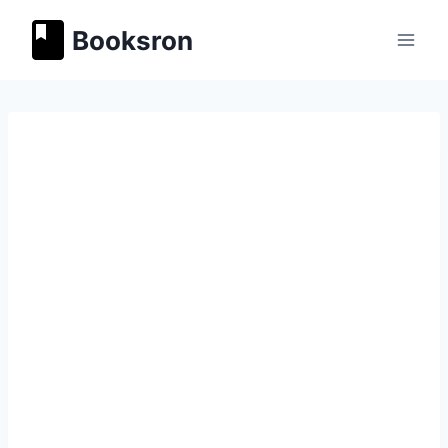
Перейти
Booksron
к
содержимому