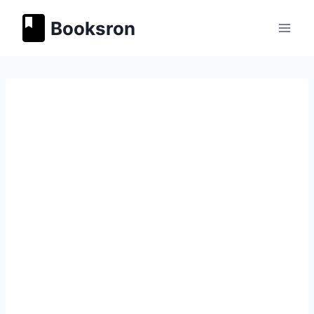
Перейти
Booksron
к
содержимому