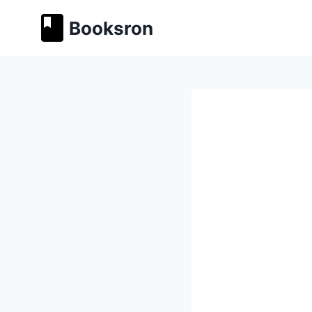
Перейти
Booksron
к
содержимому