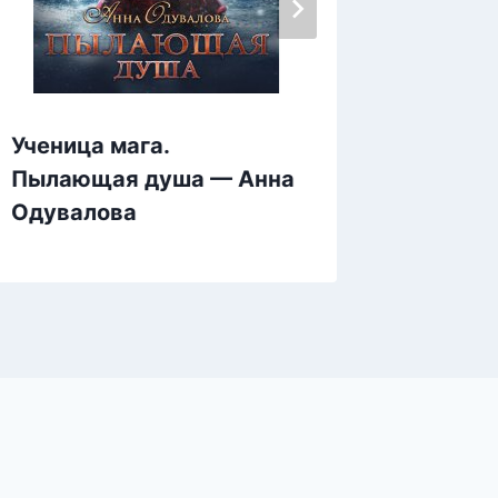
Мой ла
Ученица мага.
— Тать
Пылающая душа — Анна
Одувалова