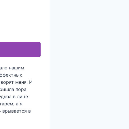
шало нашим
эффектных
ворят меня. И
пришла пора
удьба в лице
тарем, а я
ь врывается в