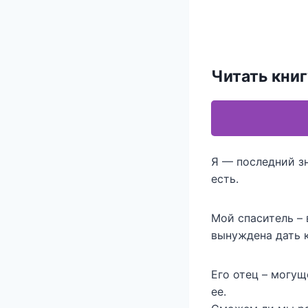
Читать кни
Я — последний зн
есть.
Мой спаситель – 
вынуждена дать к
Его отец – могу
ее.