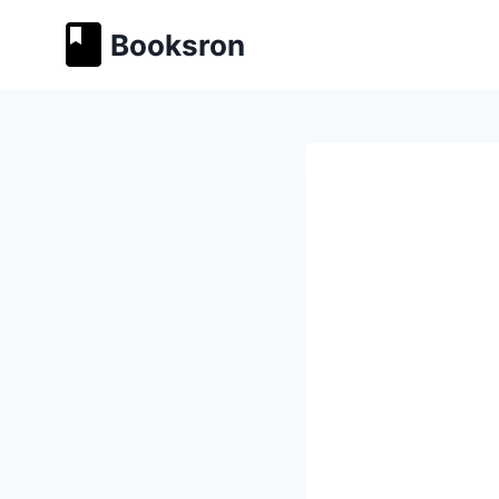
Перейти
Booksron
к
содержимому