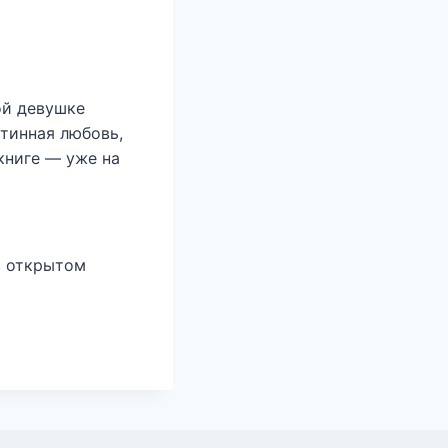
ой девушке
стинная любовь,
книге — уже на
в открытом