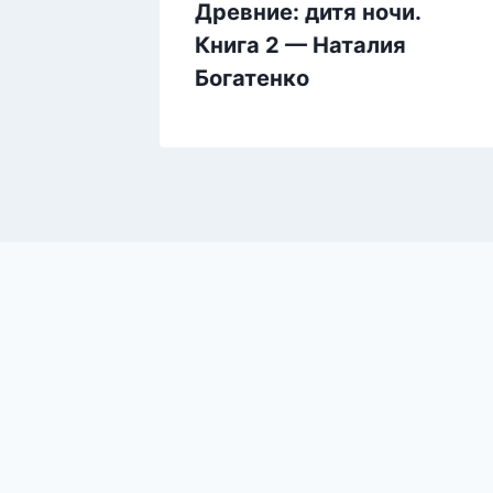
ровище
Древние: дитя ночи.
вов —
Книга 2 — Наталия
Богатенко