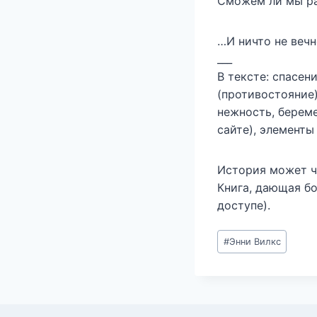
Сможем ли мы ра
…И ничто не вечн
___
В тексте: спасен
(противостояние)
нежность, береме
сайте), элементы
История может ч
Книга, дающая б
доступе).
Метки
#
Энни Вилкс
записи: