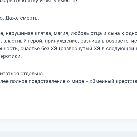
зорвать клятву и быть вместе?
о. Даже смерть.
ие, нерушимая клятва, магия, любовь отца и сына к одн
, властный герой, принуждение, разница в возрасте, и
нность, счастье без ХЭ (развернутый ХЭ в следующей 
 эротики.
итаться отдельно.
олее полное представление о мире – «Змеиный крест»(