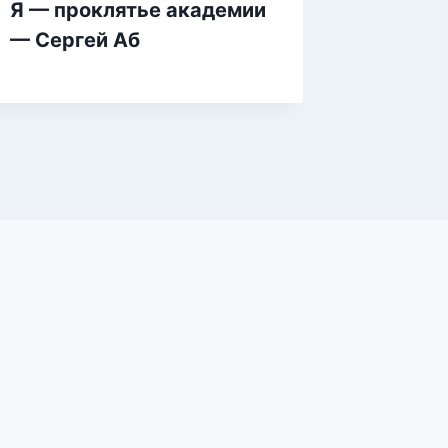
Я — проклятье академии
Софья.
— Сергей Аб
Нина А