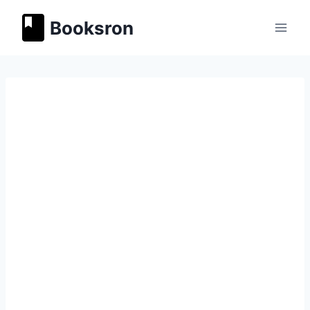
Перейти
Booksron
к
содержимому