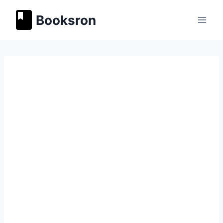
Перейти
Booksron
к
содержимому