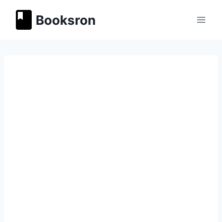
Перейти
Booksron
к
содержимому