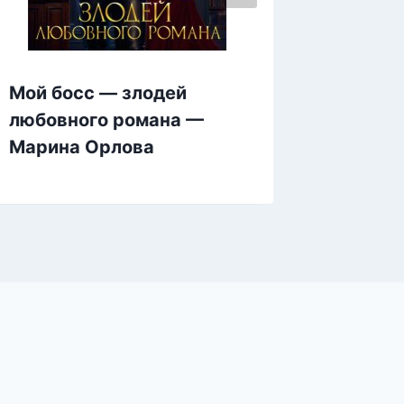
Мой босс — злодей
Девочк
любовного романа —
Хит
Марина Орлова