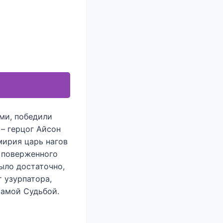
ми, победили
– герцог Айсон
емирия царь нагов
 поверженного
ыло достаточно,
т узурпатора,
самой Судьбой.