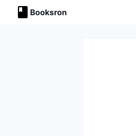
Перейти
Booksron
к
содержимому