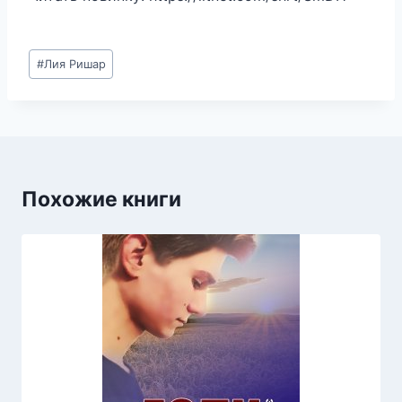
Метки
#
Лия Ришар
записи:
Похожие книги