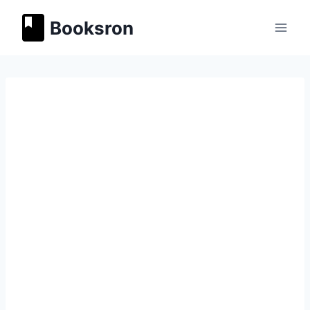
Перейти
Booksron
к
содержимому