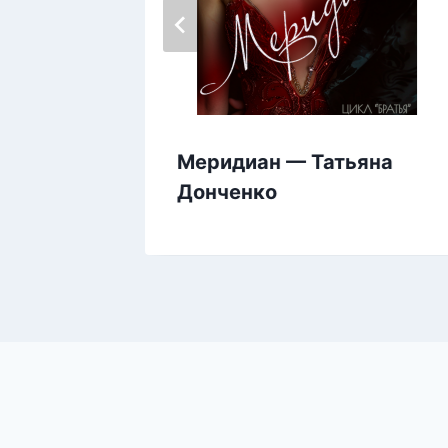
гра —
Меридиан — Татьяна
Донченко