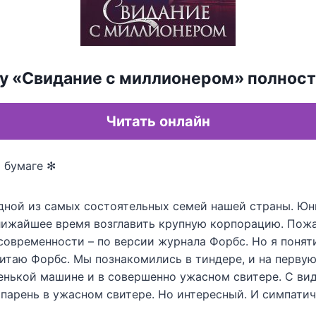
гу «Свидание с миллионером» полнос
Читать онлайн
 бумаге ✻
одной из самых состоятельных семей нашей страны. Юн
лижайшее время возглавить крупную корпорацию. Пож
современности – по версии журнала Форбс. Но я понят
читаю Форбс. Мы познакомились в тиндере, и на первую
ренькой машине и в совершенно ужасном свитере. С ви
парень в ужасном свитере. Но интересный. И симпатич