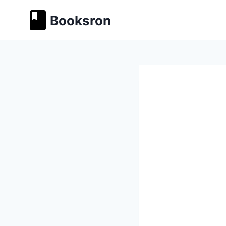
Перейти
Booksron
к
содержимому