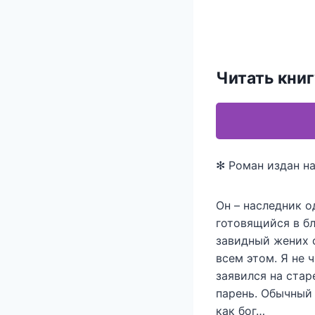
Читать кни
✻ Роман издан на
Он – наследник 
готовящийся в б
завидный жених 
всем этом. Я не 
заявился на ста
парень. Обычный 
как бог…