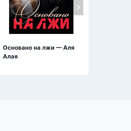
Основано на лжи — Аля
Заткни
Алая
— Мар