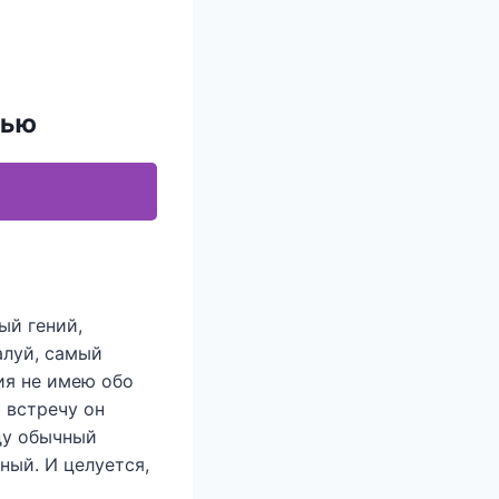
тью
ый гений,
алуй, самый
ия не имею обо
 встречу он
ду обычный
ный. И целуется,