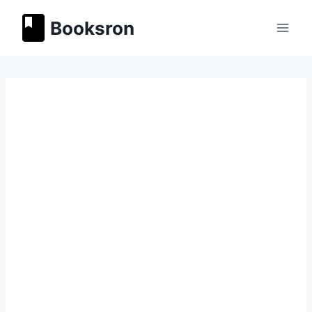
Перейти
Booksron
к
содержимому