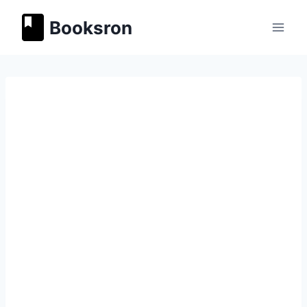
Перейти
Booksron
к
содержимому