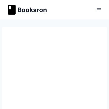
Перейти
Booksron
к
содержимому