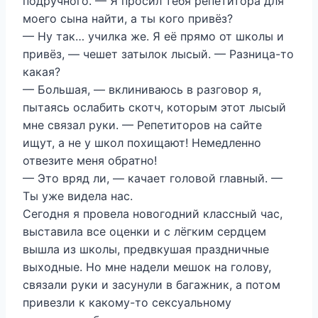
подручного. — Я просил тебя репетитора для
моего сына найти, а ты кого привёз?
— Ну так… училка же. Я её прямо от школы и
привёз, — чешет затылок лысый. — Разница-то
какая?
— Большая, — вклиниваюсь в разговор я,
пытаясь ослабить скотч, которым этот лысый
мне связал руки. — Репетиторов на сайте
ищут, а не у школ похищают! Немедленно
отвезите меня обратно!
— Это вряд ли, — качает головой главный. —
Ты уже видела нас.
Сегодня я провела новогодний классный час,
выставила все оценки и с лёгким сердцем
вышла из школы, предвкушая праздничные
выходные. Но мне надели мешок на голову,
связали руки и засунули в багажник, а потом
привезли к какому-то сексуальному