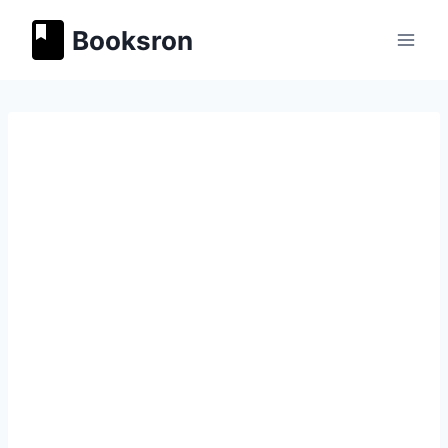
Перейти
Booksron
к
содержимому