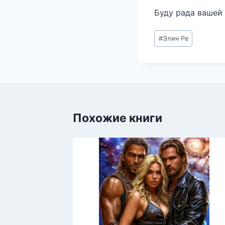
Буду рада вашей
Метки
#
Элин Ре
записи:
Похожие книги