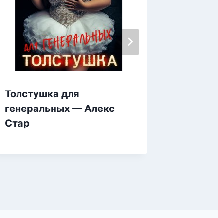
Толстушка для
Скрыва
генеральных — Алекс
Ре
Стар