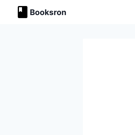
Перейти
Booksron
к
содержимому