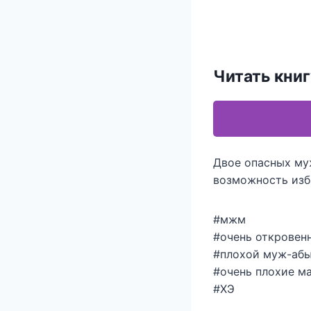
Читать книг
Двое опасных му
возможность изб
#мжм
#очень откровен
#плохой муж-аб
#очень плохие м
#ХЭ