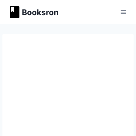
Перейти
Booksron
к
содержимому