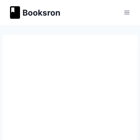
Перейти
Booksron
к
содержимому