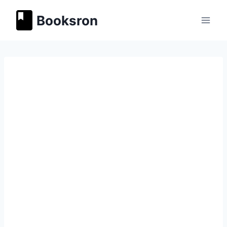
Перейти
Booksron
к
содержимому