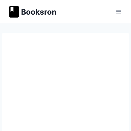
Перейти
Booksron
к
содержимому