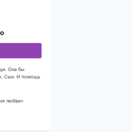
ью
щи. Она бы
к. Сын. И помощь
ия любви»