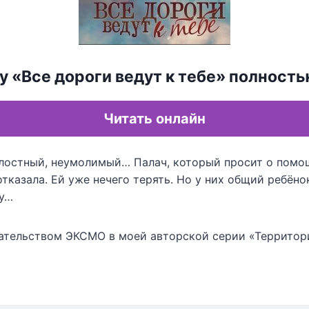
у «Все дороги ведут к тебе» полност
Читать онлайн
лостный, неумолимый… Палач, который просит о помо
тказала. Ей уже нечего терять. Но у них общий ребёно
му…
дательством ЭКСМО в моей авторской серии «Территор