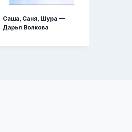
Саша, Саня, Шура —
Помощн
Дарья Волкова
— Нико