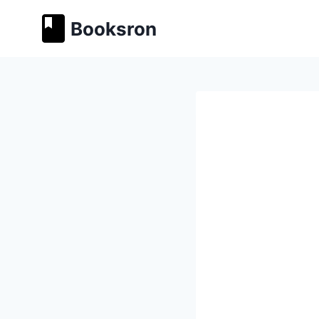
Перейти
Booksron
к
содержимому