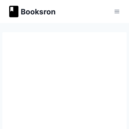
Перейти
Booksron
к
содержимому