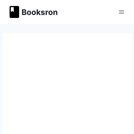
Перейти
Booksron
к
содержимому