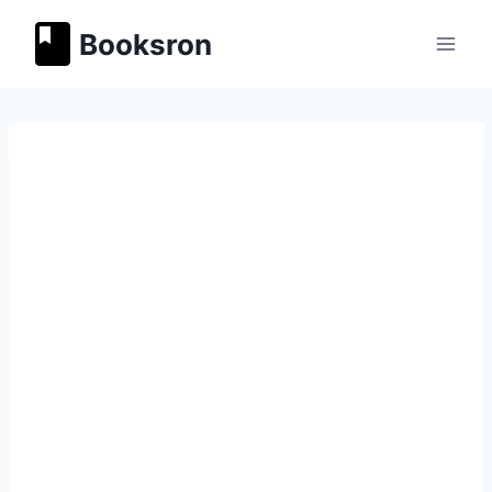
Перейти
Booksron
к
содержимому