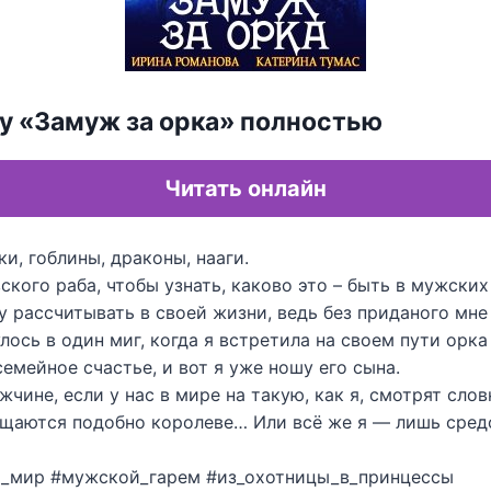
гу «Замуж за орка» полностью
Читать онлайн
ки, гоблины, драконы, нааги.
ского раба, чтобы узнать, каково это – быть в мужских
у рассчитывать в своей жизни, ведь без приданого мне
лось в один миг, когда я встретила на своем пути орка
емейное счастье, и вот я уже ношу его сына.
жчине, если у нас в мире на такую, как я, смотрят слов
ащаются подобно королеве… Или всё же я — лишь сре
й_мир #мужской_гарем #из_охотницы_в_принцессы