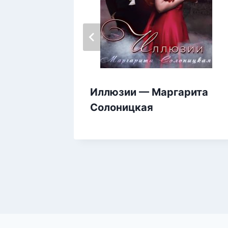
, или
Иллюзии — Маргарита
ста для
Солоницкая
 Рем