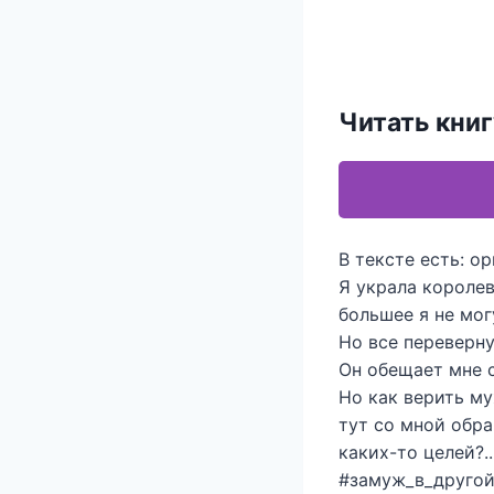
Читать кни
В тексте есть: ор
Я украла королев
большее я не мог
Но все переверну
Он обещает мне с
Но как верить му
тут со мной обр
каких-то целей?..
#замуж_в_друго