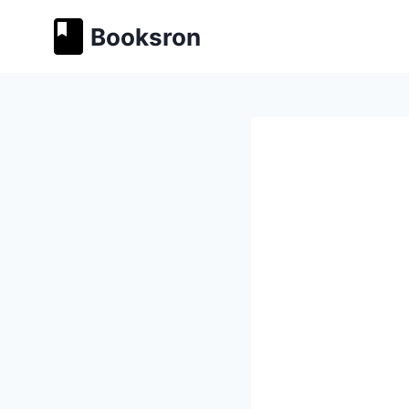
Перейти
Booksron
к
содержимому