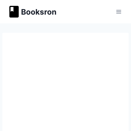
Перейти
Booksron
к
содержимому