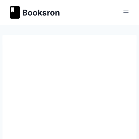
Перейти
Booksron
к
содержимому