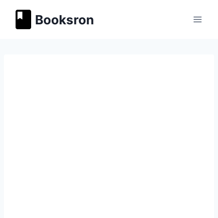
Перейти
Booksron
к
содержимому