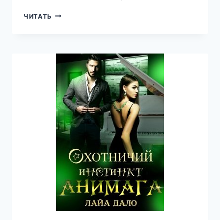
УЗЫ
ЧИТАТЬ
КРОВИ,
ДУХА,
ЛЮБВИ.
ВСЕПОБЕЖДАЮЩАЯ
СИЛА.
КНИГА
14.
—
ОЛЬГА
ШО