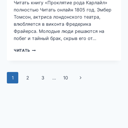
Читать книгу «Проклятие рода Карлайл»
полностью Читать онлайн 1805 год. Эмбер
Томсон, актриса лондонского театра,
влюбляется в виконта Фредерика
Фрайерса. Молодые люди решаются на
побег и тайный брак, скрыв его от…
ПРОКЛЯТИЕ
ЧИТАТЬ
РОДА
КАРЛАЙЛ
—
ТАТЬЯНА
Навигация
1
2
3
…
10
Следующая
МА
по
страница
страницам