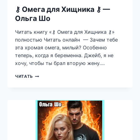
⚷ Омега для Хищника ⚷ —
Ольга Шо
Читать книгу «⚷ Омега для Хищника ⚷»
полностью Читать онлайн — Зачем тебе
эта хромая омега, милый? Особенно
теперь, когда я беременна. Джейб, я не
хочу, чтобы ты брал вторую жену….
⚷
ЧИТАТЬ
ОМЕГА
ДЛЯ
ХИЩНИКА
⚷
—
ОЛЬГА
ШО